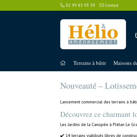
02 99 85 93 59
Contact
Terrains à bâtir
Maisons de
Nouveauté – Lotisseme
Lancement commercial des terrains à bâti
Découvrez ce charmant lo
Les Jardins de la Canopée à Plélan Le Gran
✔️ 14 terrains viabilisés libres de const