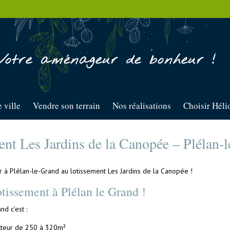
Votre aménageur de bonheur !
 ville
Vendre son terrain
Nos réalisations
Choisir Héli
nt Les Jardins de la Canopée – Plélan-
r à Plélan-le-Grand au lotissement Les Jardins de la Canopée !
tissement à Plélan le Grand !
d c’est :
ructeur de 250 à 320m²