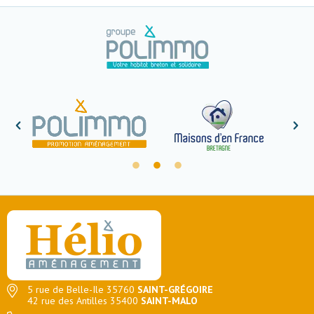
5 rue de Belle-Ile 35760
SAINT-GRÉGOIRE
42 rue des Antilles 35400
SAINT-MALO